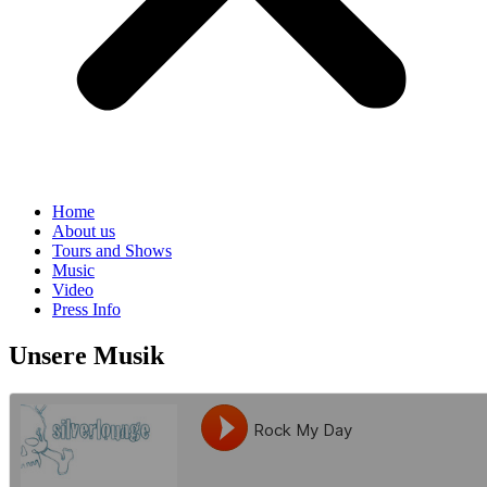
Home
About us
Tours and Shows
Music
Video
Press Info
Unsere Musik